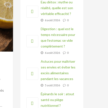
Eau détox : mythe ou
réalité, quelle est son
véritable efficacité ?
6 août 2026
0
Digestion : quel est le
temps nécessaire pour
que l’estomac se vide
complètement ?
6 août 2026
0
Astuces pour maîtriser
ses envies et éviter les
excès alimentaires
s
pendant les vacances
5 août 2026
0
tés
Épinards le soir : atout
santé ou piège
nutritionnel ?