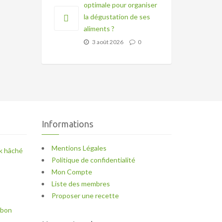
optimale pour organiser
la dégustation de ses
aliments ?
3 août 2026
0
Informations
Mentions Légales
k hâché
Politique de confidentialité
Mon Compte
Liste des membres
Proposer une recette
mbon