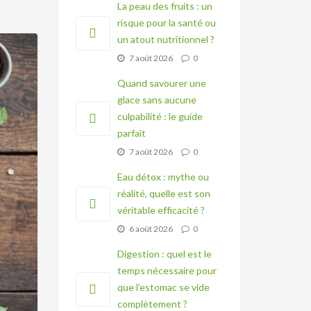
La peau des fruits : un
risque pour la santé ou
un atout nutritionnel ?
7 août 2026
0
Quand savourer une
glace sans aucune
culpabilité : le guide
parfait
7 août 2026
0
Eau détox : mythe ou
réalité, quelle est son
véritable efficacité ?
6 août 2026
0
Digestion : quel est le
temps nécessaire pour
que l’estomac se vide
complètement ?