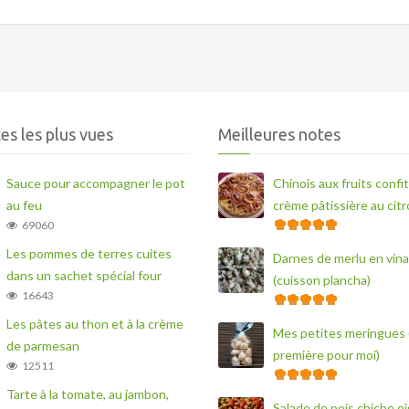
es les plus vues
Meilleures notes
Sauce pour accompagner le pot
Chinois aux fruits confit
au feu
crème pâtissière au cit
69060
Les pommes de terres cuites
Darnes de merlu en vina
dans un sachet spécial four
(cuisson plancha)
16643
Les pâtes au thon et à la crème
Mes petites meringues 
de parmesan
première pour moi)
12511
Tarte à la tomate, au jambon,
Salade de pois chiche o