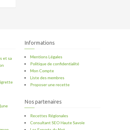
Informations
Mentions Légales
s et sa
Politique de confidentialité
ron
Mon Compte
Liste des membres
igrette
Proposer une recette
Nos partenaires
(une
Recettes Régionales
Consultant SEO Haute Savoie
ignon
Les Experts du Net