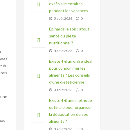
excès alimentaires
pendant les vacances
5 août 2026
0
Épinards le soir : atout
santé ou piège
nutritionnel ?
4 août 2026
0
à
ranes
Existe-t-il un ordre idéal
nt du
pour consommer les
arois
aliments ? Les conseils
d’une diététicienne
3 août 2026
0
ionne
Existe-t-il une méthode
optimale pour organiser
la dégustation de ses
pas
aliments ?
3 août 2026
0