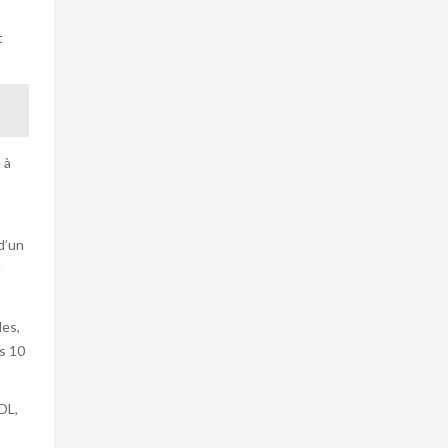
à
t
 à
d’un
u
les,
s 10
DL,