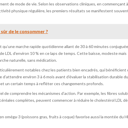
ent de mode de vie. Selon les observations cliniques, en commençant 
tivité physique régulière, les premiers résultats se manifestent souven
e sûr de le consommer ?
 qu’une marche rapide quotidienne allant de 30 à 60 minutes conjuguée
x de LDL d’environ 10 % en ce laps de temps. Cette baisse, modeste mais
rche naturelle, sans médication.
rticulièrement notables chez les patients bien encadrés, qui bénéficient 
le d’attendre environ 3 à 6 mois avant d’évaluer la stabilisation durable d
 met un certain temps à refléter ces changements profonds.
iel de comprendre les mécanismes d’action. Par exemple, les fibres solub
 céréales complètes, peuvent commencer à réduire le cholestérol LDL dè
en oméga-3 (poissons gras, fruits à coque) favorise aussi la montée du H