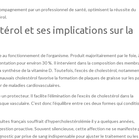
ompagnement par un professionnel de santé, optimisent la réussite du
rol.
rol et ses implications sur la
e au fonctionnement de l’organisme. Produit majoritairement par le foie, 
mentation pour environ 30 %. Il intervient dans la composition des memb
 la synthèse de la vitamine D. Toutefois, l’excès de cholestérol, notamme
auvais cholestérol favorise la formation de plaques de graisse sur les p
 de maladies cardiovasculaires.
n protecteur. Il facilite l’élimination de l’excès de cholestérol dans la
risque vasculaire. C’est donc l’équilibre entre ces deux formes qui condit
ultes français souffrait d’hypercholestérolémie il y a quelques années,
 gestion proactive. Souvent silencieuse, cette affection ne se manifeste 
gnostic par prise de sang indispensable pour ajuster le traitement ou les