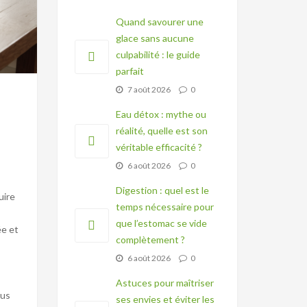
Quand savourer une
glace sans aucune
culpabilité : le guide
parfait
7 août 2026
0
Eau détox : mythe ou
réalité, quelle est son
véritable efficacité ?
6 août 2026
0
Digestion : quel est le
uire
temps nécessaire pour
que l’estomac se vide
ée et
complètement ?
6 août 2026
0
Astuces pour maîtriser
dus
ses envies et éviter les