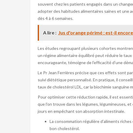
souvent chez les patients engagés dans un changem
adopter des habitudes alimentaires saines et une ac
dès 4 à 6 semaines.
A lire :
Jus d'orange périmé : est-il encor
Les études regroupant plusieurs cohortes montrent
un régime alimentaire équilibré peut réduire le tau
encourageante, témoigne de l’efficacité d’une déma
Le Pr Jean Ferrières précise que ces effets sont pa
suivi diététique personnalisé. En pratique, il conseil
taux de cholestérol LDL, car la biochimie sanguine
Pour optimiser cette réduction rapide, il est essent
que l’on trouve dans les légumes, légumineuses, et
jours en empêchant son absorption intestinale.
La consommation régulière d’aliments riches 
bon cholestérol.