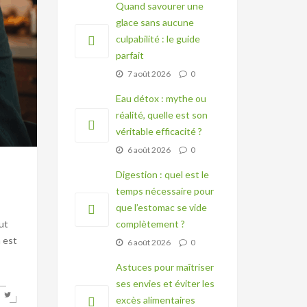
Quand savourer une
glace sans aucune
culpabilité : le guide
parfait
7 août 2026
0
Eau détox : mythe ou
réalité, quelle est son
véritable efficacité ?
6 août 2026
0
Digestion : quel est le
temps nécessaire pour
que l’estomac se vide
ut
complètement ?
 est
6 août 2026
0
Astuces pour maîtriser
ses envies et éviter les
excès alimentaires