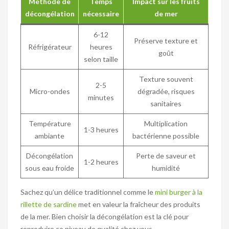
Méthode de
Temps
Impact sur les fruits
décongélation
nécessaire
de mer
6-12
Préserve texture et
Réfrigérateur
heures
goût
selon taille
Texture souvent
2-5
Micro-ondes
dégradée, risques
minutes
sanitaires
Température
Multiplication
1-3 heures
ambiante
bactérienne possible
Décongélation
Perte de saveur et
1-2 heures
sous eau froide
humidité
Sachez qu’un délice traditionnel comme le
mini burger à la
rillette de sardine
met en valeur la fraîcheur des produits
de la mer. Bien choisir la décongélation est la clé pour
reproduire ce niveau de qualité chez vous.