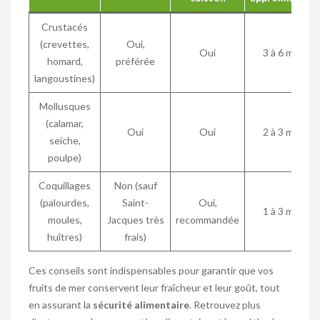
Crustacés
(crevettes,
Oui,
Oui
3 à 6 mois
homard,
préférée
langoustines)
Mollusques
(calamar,
Oui
Oui
2 à 3 mois
seiche,
poulpe)
Coquillages
Non (sauf
(palourdes,
Saint-
Oui,
1 à 3 mois
moules,
Jacques très
recommandée
huîtres)
frais)
Ces conseils sont indispensables pour garantir que vos
fruits de mer conservent leur fraîcheur et leur goût, tout
en assurant la
sécurité alimentaire
. Retrouvez plus