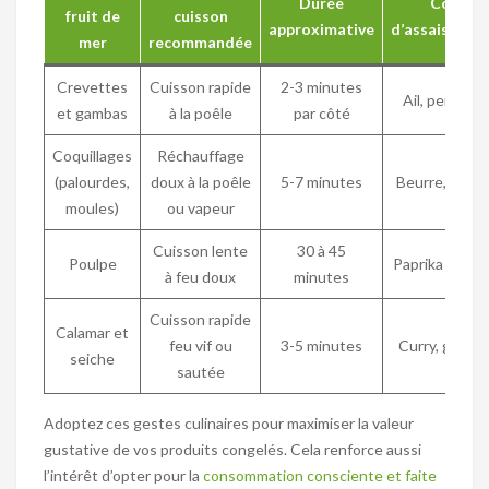
Durée
Conseil
fruit de
cuisson
approximative
d’assaisonn
mer
recommandée
Crevettes
Cuisson rapide
2-3 minutes
Ail, persil, ci
et gambas
à la poêle
par côté
Coquillages
Réchauffage
(palourdes,
doux à la poêle
5-7 minutes
Beurre, échal
moules)
ou vapeur
Cuisson lente
30 à 45
Poulpe
Paprika doux,
à feu doux
minutes
Cuisson rapide
Calamar et
feu vif ou
3-5 minutes
Curry, ginge
seiche
sautée
Adoptez ces gestes culinaires pour maximiser la valeur
gustative de vos produits congelés. Cela renforce aussi
l’intérêt d’opter pour la
consommation consciente et faite