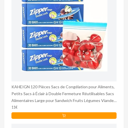
KAHEIGN 120 Pièces Sacs de Congélation pour Aliments,
Petits Sacs à Éclair à Double Fermeture Réutilisables Sacs
Alimentaires Large pour Sandwich Fruits Légumes Viande
Soupes Snacks (16CM x 14CM)
11€