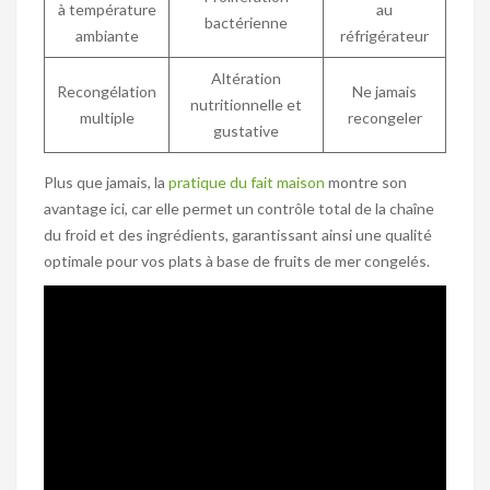
à température
au
bactérienne
ambiante
réfrigérateur
Altération
Recongélation
Ne jamais
nutritionnelle et
multiple
recongeler
gustative
Plus que jamais, la
pratique du fait maison
montre son
avantage ici, car elle permet un contrôle total de la chaîne
du froid et des ingrédients, garantissant ainsi une qualité
optimale pour vos plats à base de fruits de mer congelés.