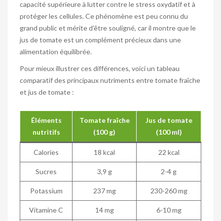
capacité supérieure à lutter contre le stress oxydatif et à
protéger les cellules. Ce phénomène est peu connu du
grand public et mérite d’être souligné, car il montre que le
jus de tomate est un complément précieux dans une
alimentation équilibrée.
Pour mieux illustrer ces différences, voici un tableau
comparatif des principaux nutriments entre tomate fraîche
et jus de tomate :
Éléments
Tomate fraîche
Jus de tomate
nutritifs
(100 g)
(100 ml)
Calories
18 kcal
22 kcal
Sucres
3,9 g
2-4 g
Potassium
237 mg
230-260 mg
Vitamine C
14 mg
6-10 mg