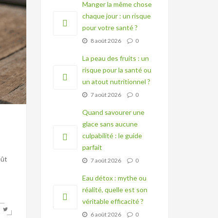
Manger la même chose
chaque jour : un risque
pour votre santé ?
8 août 2026
0
La peau des fruits : un
risque pour la santé ou
un atout nutritionnel ?
7 août 2026
0
Quand savourer une
glace sans aucune
culpabilité : le guide
parfait
oût
7 août 2026
0
Eau détox : mythe ou
réalité, quelle est son
véritable efficacité ?
6 août 2026
0