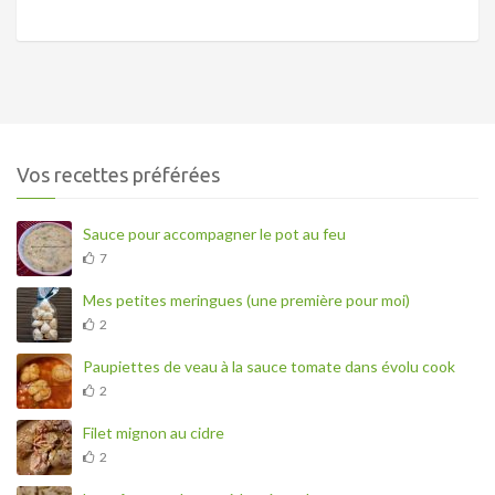
Vos recettes préférées
Sauce pour accompagner le pot au feu
7
Mes petites meringues (une première pour moi)
2
Paupiettes de veau à la sauce tomate dans évolu cook
2
Filet mignon au cidre
2