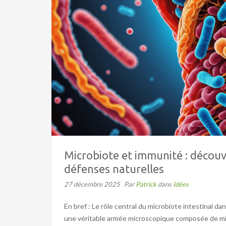
Microbiote et immunité : décou
défenses naturelles
27 décembre 2025
Par
Patrick
dans
Idées
En bref : Le rôle central du microbiote intestinal 
une véritable armée microscopique composée de mil