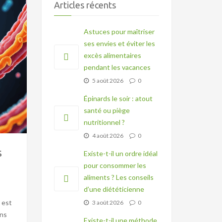
Articles récents
Astuces pour maîtriser
ses envies et éviter les
excès alimentaires
pendant les vacances
5 août 2026
0
Épinards le soir : atout
santé ou piège
nutritionnel ?
4 août 2026
0
s
Existe-t-il un ordre idéal
pour consommer les
aliments ? Les conseils
d’une diététicienne
 est
3 août 2026
0
ons
Existe-t-il une méthode