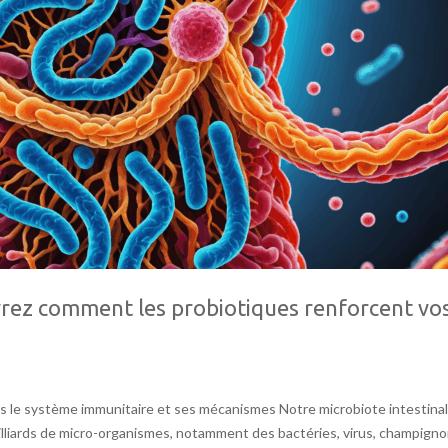
vrez comment les probiotiques renforcent vo
dans le système immunitaire et ses mécanismes Notre microbiote intestinal
liards de micro-organismes, notamment des bactéries, virus, champign