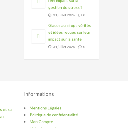
réel impact sur la
gestion du stress ?
31 juillet 2026
0
Glaces au sirop : vérités
et idées reçues sur leur
impact sur la santé
31 juillet 2026
0
Informations
Mentions Légales
s et sa
Politique de confidentialité
ron
Mon Compte