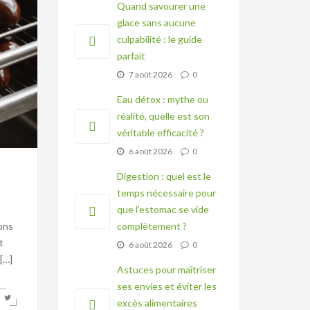
Quand savourer une
glace sans aucune
culpabilité : le guide
parfait
7 août 2026
0
Eau détox : mythe ou
réalité, quelle est son
véritable efficacité ?
6 août 2026
0
Digestion : quel est le
temps nécessaire pour
que l’estomac se vide
rons
complètement ?
t
6 août 2026
0
[…]
Astuces pour maîtriser
ses envies et éviter les
excès alimentaires