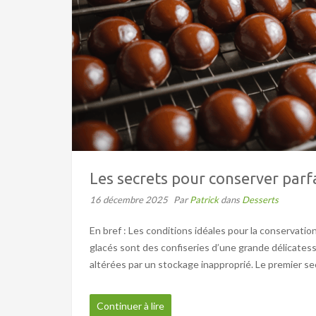
Les secrets pour conserver par
16 décembre 2025
Par
Patrick
dans
Desserts
En bref : Les conditions idéales pour la conservati
glacés sont des confiseries d’une grande délicatess
altérées par un stockage inapproprié. Le premier sec
Continuer à lire