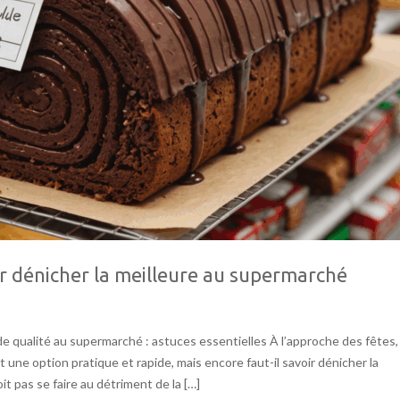
r dénicher la meilleure au supermarché
 qualité au supermarché : astuces essentielles À l’approche des fêtes,
une option pratique et rapide, mais encore faut-il savoir dénicher la
t pas se faire au détriment de la […]