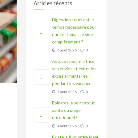
Articles récents
Digestion : quel est le
temps nécessaire pour
que l’estomac se vide
complètement ?
6 août 2026
0
Astuces pour maîtriser
ses envies et éviter les
excès alimentaires
pendant les vacances
5 août 2026
0
Épinards le soir : atout
santé ou piège
nutritionnel ?
4 août 2026
0
Existe-t-il un ordre idéal