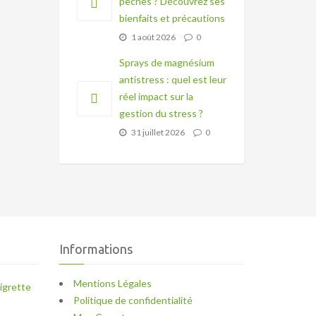
pêches ? Découvrez ses
bienfaits et précautions
1 août 2026
0
Sprays de magnésium
antistress : quel est leur
réel impact sur la
gestion du stress ?
31 juillet 2026
0
Informations
Mentions Légales
igrette
Politique de confidentialité