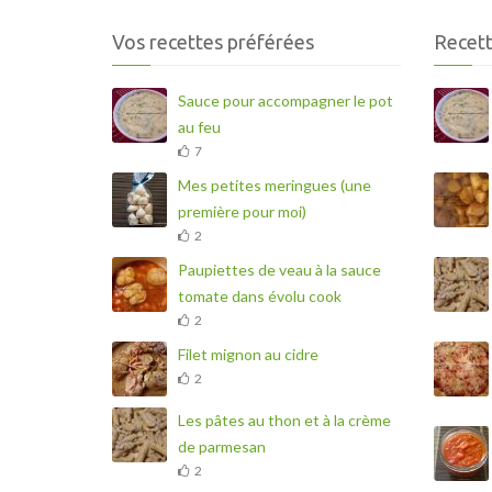
Vos recettes préférées
Recett
Sauce pour accompagner le pot
au feu
7
Mes petites meringues (une
première pour moi)
2
Paupiettes de veau à la sauce
tomate dans évolu cook
2
Filet mignon au cidre
2
Les pâtes au thon et à la crème
de parmesan
2