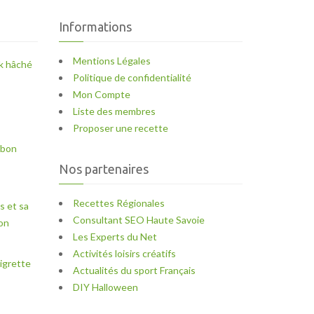
Informations
Mentions Légales
k hâché
Politique de confidentialité
Mon Compte
Liste des membres
Proposer une recette
mbon
Nos partenaires
Recettes Régionales
s et sa
Consultant SEO Haute Savoie
ron
Les Experts du Net
Activités loisirs créatifs
igrette
Actualités du sport Français
DIY Halloween