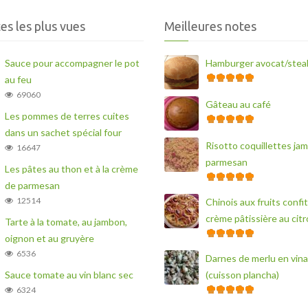
es les plus vues
Meilleures notes
Sauce pour accompagner le pot
Hamburger avocat/stea
au feu
69060
Gâteau au café
Les pommes de terres cuites
dans un sachet spécial four
Risotto coquillettes ja
16647
parmesan
Les pâtes au thon et à la crème
de parmesan
12514
Chinois aux fruits confit
crème pâtissière au cit
Tarte à la tomate, au jambon,
oignon et au gruyère
6536
Darnes de merlu en vina
Sauce tomate au vin blanc sec
(cuisson plancha)
6324