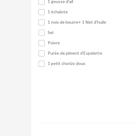
1 gousse d'ail
1 échalote
1 noix de beurre+ 1 filet d'huile
Sel
Poivre
Purée de piment d'Espelette
1 petit chorizo doux