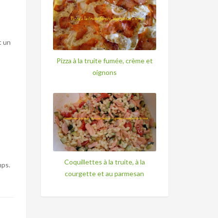
t un
Pizza à la truite fumée, crème et
oignons
Coquillettes à la truite, à la
mps.
courgette et au parmesan