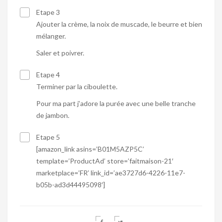
Etape 3
Ajouter la crème, la noix de muscade, le beurre et bien
mélanger.
Saler et poivrer.
Etape 4
Terminer par la ciboulette.
Pour ma part j’adore la purée avec une belle tranche
de jambon.
Etape 5
[amazon_link asins=’B01M5AZP5C’
template=’ProductAd’ store=’faitmaison-21′
marketplace=’FR’ link_id=’ae3727d6-4226-11e7-
b05b-ad3d44495098′]