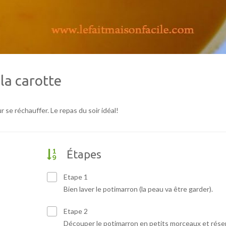
la carotte
r se réchauffer. Le repas du soir idéal!
Étapes
Etape 1
Bien laver le potimarron (la peau va être garder).
Etape 2
Découper le potimarron en petits morceaux et réser