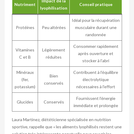
Impact de la
Nutriment
Conseil pratique
lyophilisation
Idéal pour la récupération
Protéines
Peu altérées
musculaire durant une
randonnée
Consommer rapidement
Vitamines
Légèrement
après ouverture et
C et B
réduites
stocker à l’abri
Minéraux
Contribuent à l’équilibre
Bien
(fer,
électrolytique
conservés
potassium)
nécessaires à l’effort
Fournissent l’énergie
Glucides
Conservés
immédiate et prolongée
Laura Martinez, diététicienne spécialisée en nutrition
sportive, rappelle que « les aliments lyophilisés restent une
solution très intéressante ponctuelle pour couvrir les