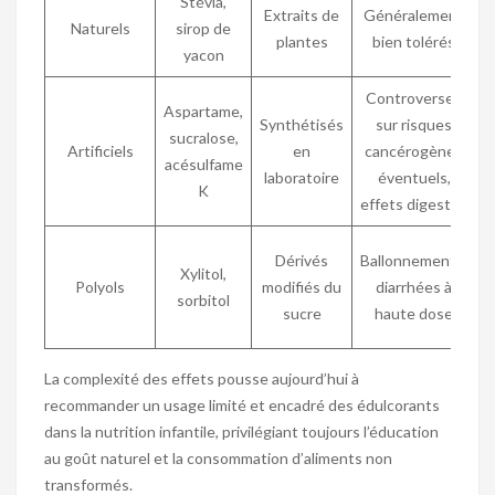
Stévia,
Extraits de
Généralement
Naturels
sirop de
plantes
bien tolérés
yacon
Controverses
Aspartame,
Synthétisés
sur risques
sucralose,
Artificiels
en
cancérogènes
acésulfame
laboratoire
éventuels,
K
c
effets digestifs
Dérivés
Ballonnements,
Xylitol,
Polyols
modifiés du
diarrhées à
sorbitol
sucre
haute dose
s
La complexité des effets pousse aujourd’hui à
recommander un usage limité et encadré des édulcorants
dans la nutrition infantile, privilégiant toujours l’éducation
au goût naturel et la consommation d’aliments non
transformés.