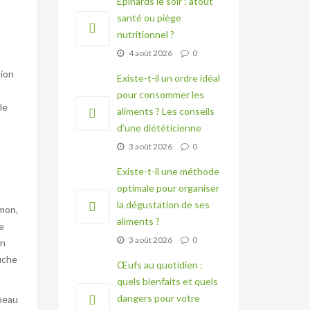
Épinards le soir : atout
santé ou piège
nutritionnel ?
4 août 2026
0
tion
Existe-t-il un ordre idéal
pour consommer les
le
aliments ? Les conseils
d’une diététicienne
3 août 2026
0
Existe-t-il une méthode
optimale pour organiser
la dégustation de ses
mon,
aliments ?
e
3 août 2026
0
on
uche
Œufs au quotidien :
quels bienfaits et quels
dangers pour votre
 peau