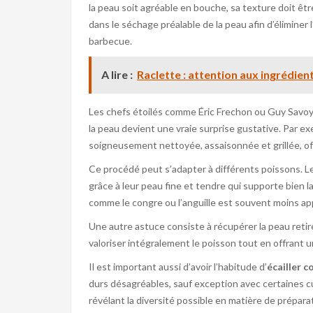
la peau soit agréable en bouche, sa texture doit êtr
dans le séchage préalable de la peau afin d’éliminer l
barbecue.
A lire :
Raclette : attention aux ingrédien
Les chefs étoilés comme Éric Frechon ou Guy Savoy
la peau devient une vraie surprise gustative. Par exe
soigneusement nettoyée, assaisonnée et grillée, of
Ce procédé peut s’adapter à différents poissons. Le
grâce à leur peau fine et tendre qui supporte bien la
comme le congre ou l’anguille est souvent moins ap
Une autre astuce consiste à récupérer la peau retir
valoriser intégralement le poisson tout en offrant u
Il est important aussi d’avoir l’habitude d’
écailler 
durs désagréables, sauf exception avec certaines cu
révélant la diversité possible en matière de prépara