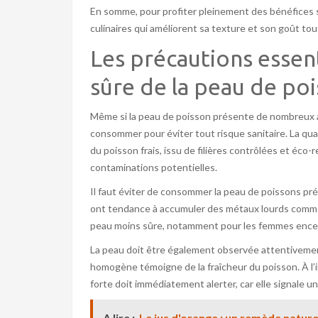
En somme, pour profiter pleinement des bénéfices sa
culinaires qui améliorent sa texture et son goût tou
Les précautions esse
sûre de la peau de po
Même si la peau de poisson présente de nombreux a
consommer pour éviter tout risque sanitaire. La qual
du poisson frais, issu de filières contrôlées et éc
contaminations potentielles.
Il faut éviter de consommer la peau de poissons pré
ont tendance à accumuler des métaux lourds comme l
peau moins sûre, notamment pour les femmes encei
La peau doit être également observée attentivement
homogène témoigne de la fraîcheur du poisson. À l
forte doit immédiatement alerter, car elle signale u
A lire :
Le jus d'orange : un remède nature