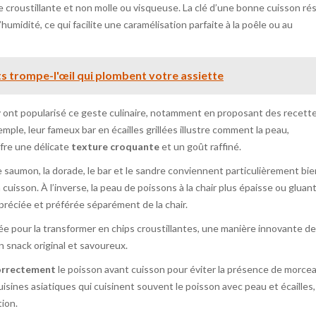
e croustillante et non molle ou visqueuse. La clé d’une bonne cuisson ré
’humidité, ce qui facilite une caramélisation parfaite à la poêle ou au
ts trompe-l'œil qui plombent votre assiette
 ont popularisé ce geste culinaire, notamment en proposant des recett
mple, leur fameux bar en écailles grillées illustre comment la peau,
fre une délicate
texture croquante
et un goût raffiné.
 saumon, la dorade, le bar et le sandre conviennent particulièrement bie
 cuisson. À l’inverse, la peau de poissons à la chair plus épaisse ou gluan
préciée et préférée séparément de la chair.
ée pour la transformer en chips croustillantes, une manière innovante de
n snack original et savoureux.
correctement
le poisson avant cuisson pour éviter la présence de morce
isines asiatiques qui cuisinent souvent le poisson avec peau et écailles,
tion.