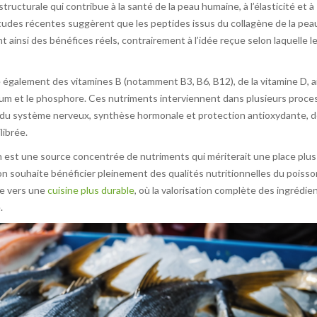
ructurale qui contribue à la santé de la peau humaine, à l’élasticité et à
s études récentes suggèrent que les peptides issus du collagène de la pea
t ainsi des bénéfices réels, contrairement à l’idée reçue selon laquelle l
 également des vitamines B (notamment B3, B6, B12), de la vitamine D, a
ium et le phosphore. Ces nutriments interviennent dans plusieurs proce
 du système nerveux, synthèse hormonale et protection antioxydante, 
librée.
son est une source concentrée de nutriments qui mériterait une place plus
’on souhaite bénéficier pleinement des qualités nutritionnelles du poisso
ce vers une
cuisine plus durable
, où la valorisation complète des ingrédie
.