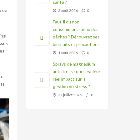
santé ?
u de
2 août 2026
0
e
Faut-il ou non
consommer la peau des
insi
pêches ? Découvrez ses
ssus
bienfaits et précautions
des
1 août 2026
0
Sprays de magnésium
antistress : quel est leur
n.
réel impact sur la
nts
gestion du stress ?
31 juillet 2026
0