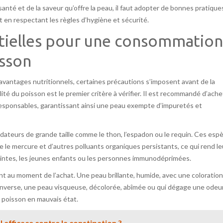
nté et de la saveur qu’offre la peau, il faut adopter de bonnes pratique
t en respectant les règles d’hygiène et sécurité.
ntielles pour une consommation
isson
vantages nutritionnels, certaines précautions s’imposent avant de la
ité du poisson est le premier critère à vérifier. Il est recommandé d’ache
o-responsables, garantissant ainsi une peau exempte d’impuretés et
dateurs de grande taille comme le thon, l’espadon ou le requin. Ces esp
e mercure et d’autres polluants organiques persistants, ce qui rend le
ntes, les jeunes enfants ou les personnes immunodéprimées.
 au moment de l’achat. Une peau brillante, humide, avec une coloration
’inverse, une peau visqueuse, décolorée, abîmée ou qui dégage une odeu
n poisson en mauvais état.
l efficace contre la constipation ?