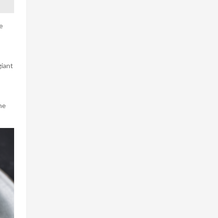
e
giant
ne