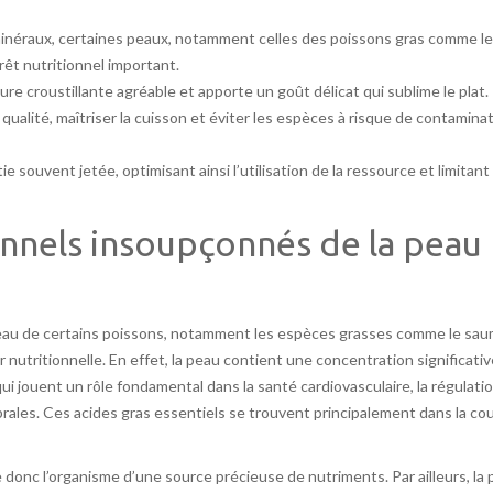
minéraux, certaines peaux, notamment celles des poissons gras comme le
êt nutritionnel important.
ure croustillante agréable et apporte un goût délicat qui sublime le plat.
e qualité, maîtriser la cuisson et éviter les espèces à risque de contamina
e souvent jetée, optimisant ainsi l’utilisation de la ressource et limitant 
onnels insoupçonnés de la peau
eau de certains poissons, notamment les espèces grasses comme le sau
r nutritionnelle. En effet, la peau contient une concentration significativ
 jouent un rôle fondamental dans la santé cardiovasculaire, la régulati
brales. Ces acides gras essentiels se trouvent principalement dans la co
 donc l’organisme d’une source précieuse de nutriments. Par ailleurs, la