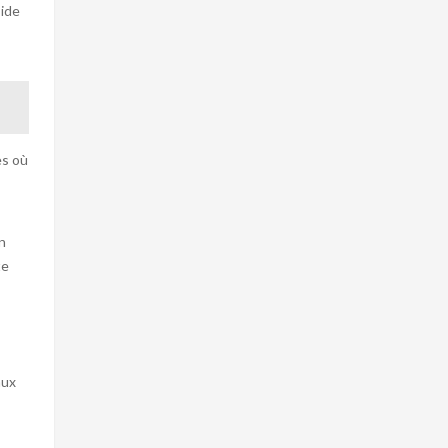
side
es où
n
te
aux