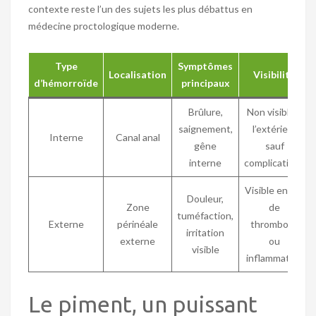
contexte reste l’un des sujets les plus débattus en
médecine proctologique moderne.
Type
Symptômes
Localisation
Visibilité
d’hémorroïde
principaux
Brûlure,
Non visible à
saignement,
l’extérieur
Interne
Canal anal
gêne
sauf
interne
complications
Visible en cas
Douleur,
Zone
de
tuméfaction,
Externe
périnéale
thrombose
irritation
externe
ou
visible
inflammation
Le piment, un puissant