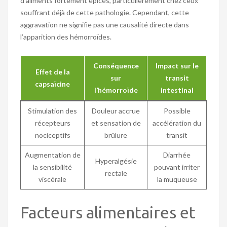
d’aliments fortement épicés, particulièrement chez ceux
souffrant déjà de cette pathologie. Cependant, cette
aggravation ne signifie pas une causalité directe dans
l’apparition des hémorroïdes.
Conséquence
Impact sur le
Effet de la
sur
transit
capsaïcine
l’hémorroïde
intestinal
Stimulation des
Douleur accrue
Possible
récepteurs
et sensation de
accélération du
nociceptifs
brûlure
transit
Augmentation de
Diarrhée
Hyperalgésie
la sensibilité
pouvant irriter
rectale
viscérale
la muqueuse
Facteurs alimentaires et