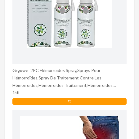
Grgowe 2PC Hémorroïdes Spray,Sprays Pour
Hémorroïdes,Spray De Traitement Contre Les
Hémorroïdes,Hémorroïdes Traitement,Hémorroïdes
Suppositoire,Soulage Les Gonflements Et l'Inconfort Des
15€
Hémorroïdes