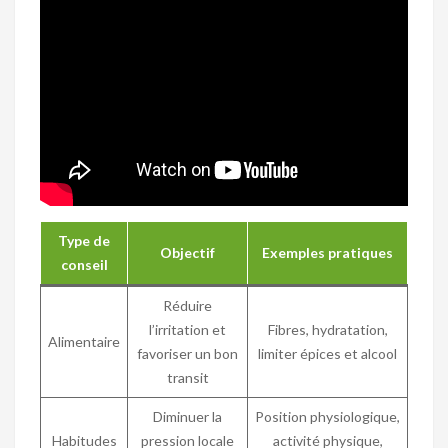
Type de
Objectif
Exemples pratiques
conseil
Réduire
l’irritation et
Fibres, hydratation,
Alimentaire
favoriser un bon
limiter épices et alcool
transit
Diminuer la
Position physiologique,
Habitudes
pression locale
activité physique,