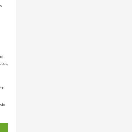
es
un
ttes,
 En
six