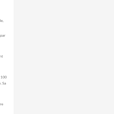
le,
 par
nt
t 100
. Sa
tre