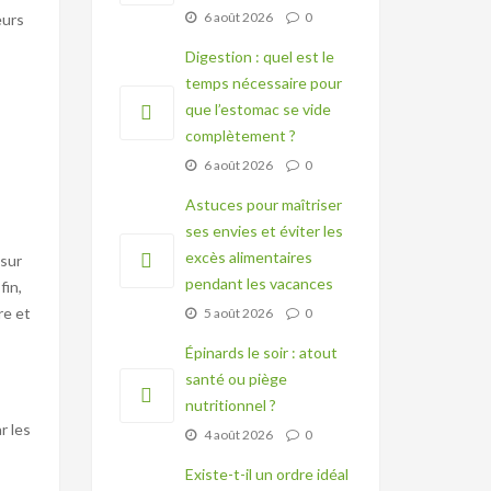
6 août 2026
0
eurs
Digestion : quel est le
temps nécessaire pour
que l’estomac se vide
complètement ?
6 août 2026
0
Astuces pour maîtriser
ses envies et éviter les
excès alimentaires
 sur
pendant les vacances
fin,
re et
5 août 2026
0
Épinards le soir : atout
santé ou piège
nutritionnel ?
r les
4 août 2026
0
Existe-t-il un ordre idéal