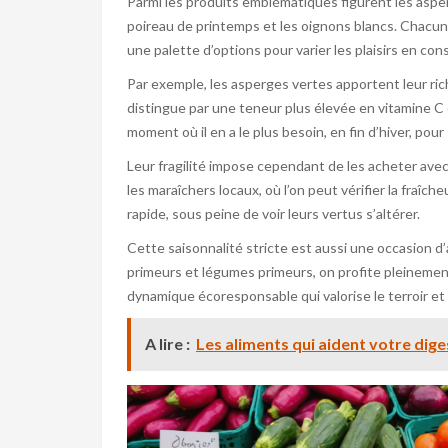
Parmi les produits emblématiques figurent les asper
poireau de printemps et les oignons blancs. Chacun d
une palette d’options pour varier les plaisirs en co
Par exemple, les asperges vertes apportent leur ri
distingue par une teneur plus élevée en vitamine C
moment où il en a le plus besoin, en fin d’hiver, pou
Leur fragilité impose cependant de les acheter avec 
les maraîchers locaux, où l’on peut vérifier la fraîc
rapide, sous peine de voir leurs vertus s’altérer.
Cette saisonnalité stricte est aussi une occasion d
primeurs et légumes primeurs, on profite pleinement
dynamique écoresponsable qui valorise le terroir et l
A lire :
Les aliments qui aident votre dige