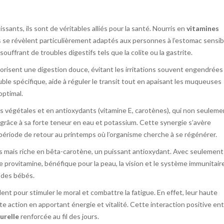
ants, ils sont de véritables alliés pour la santé. Nourris en
vitamines
ls se révèlent particulièrement adaptés aux personnes à l’estomac sensib
ouffrant de troubles digestifs tels que la colite ou la gastrite.
risent une digestion douce, évitant les irritations souvent engendrées
uble spécifique, aide à réguler le transit tout en apaisant les muqueuses
optimal.
es végétales et en antioxydants (vitamine E, carotènes), qui non seuleme
ue grâce à sa forte teneur en eau et potassium. Cette synergie s’avère
période de retour au printemps où l’organisme cherche à se régénérer.
ries mais riche en bêta-carotène, un puissant antioxydant. Avec seulemen
e provitamine, bénéfique pour la peau, la vision et le système immunitaire
 des bébés.
nt pour stimuler le moral et combattre la fatigue. En effet, leur haute
 action en apportant énergie et vitalité. Cette interaction positive en
urelle
renforcée au fil des jours.