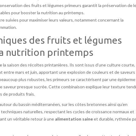
a conservation des fruits et légumes primeurs garantit la préservation de l
sables pour booster la nutrition au printemps.
e suivies pour maximiser leurs valeurs, notamment concernant la
ommation.
niques des fruits et légumes
a nutrition printemps
la saison des récoltes printanières. Ils sont issus d’une culture courte,
nt entre mars et juin, apportant une explosion de couleurs et de saveurs
beaucoup plus robustes, les primeurs se caractérisent par une épiderme 
ce saveur presque sucrée. Cette combinaison explique leur texture tend
 de produits frais.
autour du bassin méditerranéen, sur les côtes bretonnes ainsi qu’en
 de techniques naturelles, respectant les cycles de croissance normaux et
vant un véritable retour à une
alimentation saine
et durable, rythmée pa