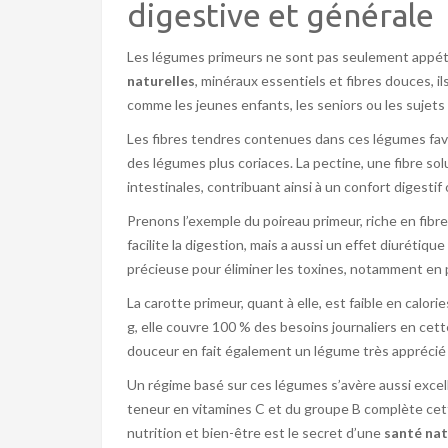
digestive et générale
Les légumes primeurs ne sont pas seulement appétiss
naturelles
, minéraux essentiels et fibres douces, i
comme les jeunes enfants, les seniors ou les sujets s
Les fibres tendres contenues dans ces légumes favo
des légumes plus coriaces. La pectine, une fibre sol
intestinales, contribuant ainsi à un confort digestif 
Prenons l’exemple du poireau primeur, riche en fibr
facilite la digestion, mais a aussi un effet diurétiq
précieuse pour éliminer les toxines, notamment en 
La carotte primeur, quant à elle, est faible en calo
g, elle couvre 100 % des besoins journaliers en cett
douceur en fait également un légume très apprécié
Un régime basé sur ces légumes s’avère aussi excelle
teneur en vitamines C et du groupe B complète cette
nutrition et bien-être est le secret d’une
santé nat