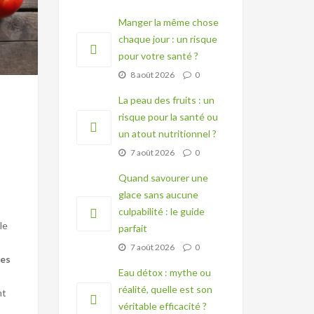
Manger la même chose
chaque jour : un risque
pour votre santé ?
8 août 2026
0
La peau des fruits : un
risque pour la santé ou
un atout nutritionnel ?
7 août 2026
0
Quand savourer une
glace sans aucune
culpabilité : le guide
le
parfait
7 août 2026
0
nes
Eau détox : mythe ou
réalité, quelle est son
nt
véritable efficacité ?