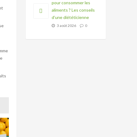
pour consommer les
nt
aliments ? Les conseils
d’une diététicienne
se
3 août 2026
0
comme
re
uits