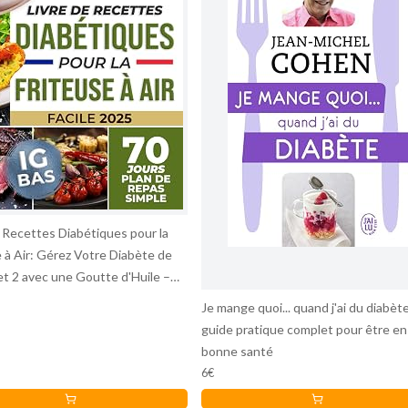
e Recettes Diabétiques pour la
e à Air: Gérez Votre Diabète de
et 2 avec une Goutte d'Huile –
s Simples à IG Bas, Faibles en
Je mange quoi... quand j'ai du diabète
et Graisses, avec 70 Jours de
guide pratique complet pour être en
bonne santé
6€