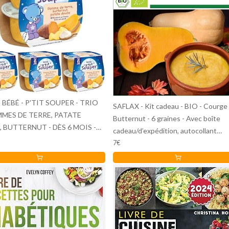
 BÉBÉ - P'TIT SOUPER - TRIO
SAFLAX - Kit cadeau - BIO - Courge 
MES DE TERRE, PATATE
Butternut - 6 graines - Avec boîte
 BUTTERNUT - DÈS 6 MOIS -
cadeau/d’expédition, autocollant
(Lot de 4)
d’expédition, carte cadeau et substr
7€
de culture - Cucurbita moschata