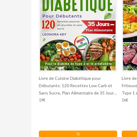
Livre de Cuisine Diabétique pour
Livre d
Débutants: 120 Recettes Low Carb et
Friteus
Sans Sucre, Plan Alimentaire de 35 Jours
Type 1 
pour le Diabète de Type 2 et le Pré-
Recette
19€
16€
Diabète
Sucres 
Repas