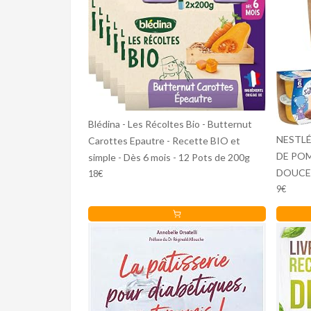
Blédina - Les Récoltes Bio - Butternut
NESTLÉ
Carottes Epautre - Recette BIO et
DE POM
simple - Dès 6 mois - 12 Pots de 200g
DOUCE,
18€
2X200G 
9€