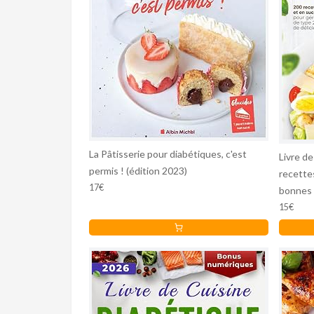
La Pâtisserie pour diabétiques, c'est
Livre d
permis ! (édition 2023)
recettes
17€
bonnes p
prédiabè
15€
savoure