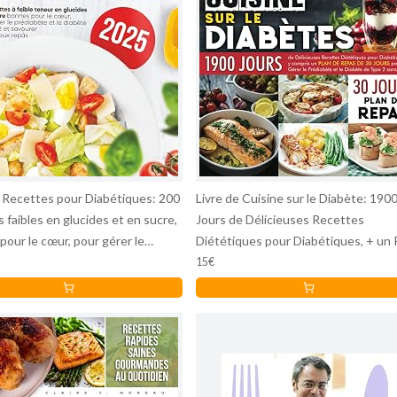
e Recettes pour Diabétiques: 200
Livre de Cuisine sur le Diabète: 190
 faibles en glucides et en sucre,
Jours de Délicieuses Recettes
our le cœur, pour gérer le
Diététiques pour Diabétiques, + un 
te et le diabète de type 2 et
de Repas de 30 Jours pour Gérer le
15€
r de délicieux repas
Prédiabète et le Diabète de Type 2 
Effort