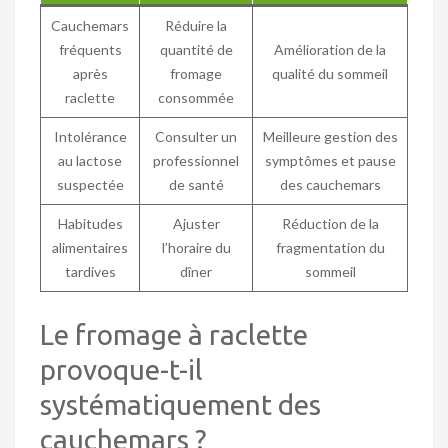
Cauchemars
Réduire la
fréquents
quantité de
Amélioration de la
après
fromage
qualité du sommeil
raclette
consommée
Intolérance
Consulter un
Meilleure gestion des
au lactose
professionnel
symptômes et pause
suspectée
de santé
des cauchemars
Habitudes
Ajuster
Réduction de la
alimentaires
l’horaire du
fragmentation du
tardives
dîner
sommeil
Le fromage à raclette
provoque-t-il
systématiquement des
cauchemars ?