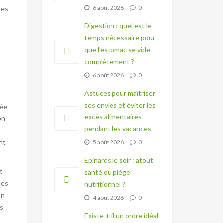
6 août 2026
0
les
Digestion : quel est le
temps nécessaire pour
que l’estomac se vide
complètement ?
6 août 2026
0
Astuces pour maîtriser
ses envies et éviter les
sée
excès alimentaires
on
pendant les vacances
nt
5 août 2026
0
Épinards le soir : atout
t
santé ou piège
les
nutritionnel ?
on
4 août 2026
0
ls
Existe-t-il un ordre idéal