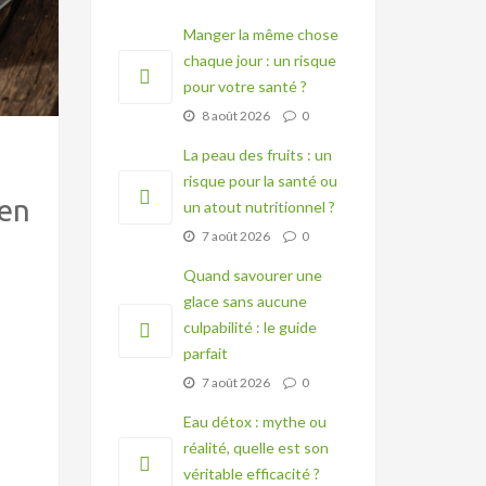
Manger la même chose
chaque jour : un risque
pour votre santé ?
8 août 2026
0
La peau des fruits : un
risque pour la santé ou
 en
un atout nutritionnel ?
7 août 2026
0
Quand savourer une
glace sans aucune
culpabilité : le guide
parfait
7 août 2026
0
s
Eau détox : mythe ou
réalité, quelle est son
véritable efficacité ?