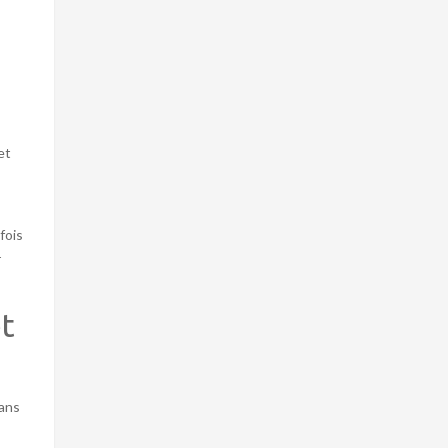
et
fois
r
et
dans