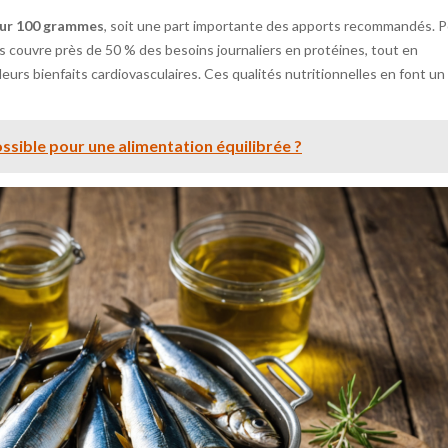
our 100 grammes
, soit une part importante des apports recommandés. 
s couvre près de 50 % des besoins journaliers en protéines, tout en
urs bienfaits cardiovasculaires. Ces qualités nutritionnelles en font un
ossible pour une alimentation équilibrée ?