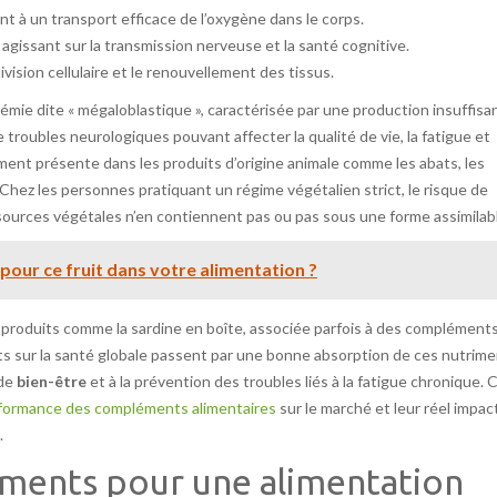
t à un transport efficace de l’oxygène dans le corps.
issant sur la transmission nerveuse et la santé cognitive.
vision cellulaire et le renouvellement des tissus.
mie dite « mégaloblastique », caractérisée par une production insuffisa
roubles neurologiques pouvant affecter la qualité de vie, la fatigue et
ment présente dans les produits d’origine animale comme les abats, les
s. Chez les personnes pratiquant un régime végétalien strict, le risque de
 sources végétales n’en contiennent pas ou pas sous une forme assimilab
pour ce fruit dans votre alimentation ?
n produits comme la sardine en boîte, associée parfois à des complément
aits sur la santé globale passent par une bonne absorption de ces nutrim
 de
bien-être
et à la prévention des troubles liés à la fatigue chronique. 
formance des compléments alimentaires
sur le marché et leur réel impact
.
iments pour une alimentation