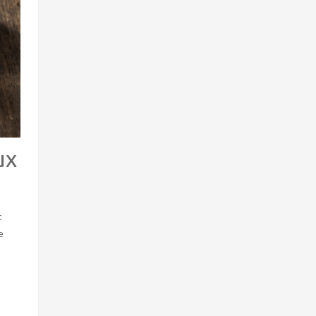
ux
c
e