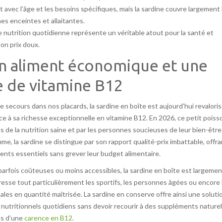
avec l’âge et les besoins spécifiques, mais la sardine couvre largement 
es enceintes et allaitantes.
re nutrition quotidienne représente un véritable atout pour la santé et
son prix doux.
 un aliment économique et une
e de vitamine B12
secours dans nos placards, la sardine en boîte est aujourd’hui revalori
 à sa richesse exceptionnelle en vitamine B12. En 2026, ce petit poiss
s de la nutrition saine et par les personnes soucieuses de leur bien-être
me, la sardine se distingue par son rapport qualité-prix imbattable, offra
ts essentiels sans grever leur budget alimentaire.
arfois coûteuses ou moins accessibles, la sardine en boîte est largemen
éresse tout particulièrement les sportifs, les personnes âgées ou encore 
les en quantité maîtrisée. La sardine en conserve offre ainsi une soluti
utritionnels quotidiens sans devoir recourir à des suppléments nature
as d’une
carence en B12
.