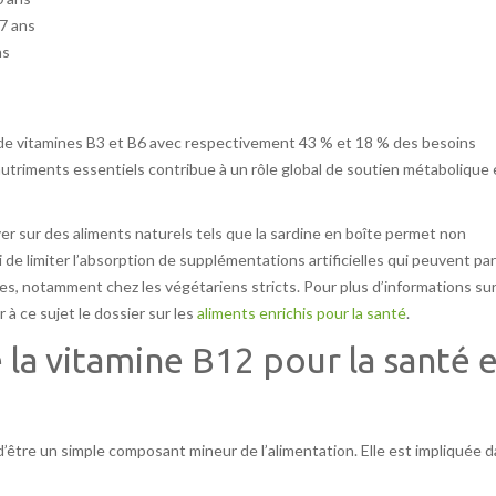
17 ans
ns
e de vitamines B3 et B6 avec respectivement 43 % et 18 % des besoins
utriments essentiels contribue à un rôle global de soutien métabolique 
yer sur des aliments naturels tels que la sardine en boîte permet non
de limiter l’absorption de supplémentations artificielles qui peuvent par
es, notamment chez les végétariens stricts. Pour plus d’informations su
 à ce sujet le dossier sur les
aliments enrichis pour la santé
.
e la vitamine B12 pour la santé 
d’être un simple composant mineur de l’alimentation. Elle est impliquée 