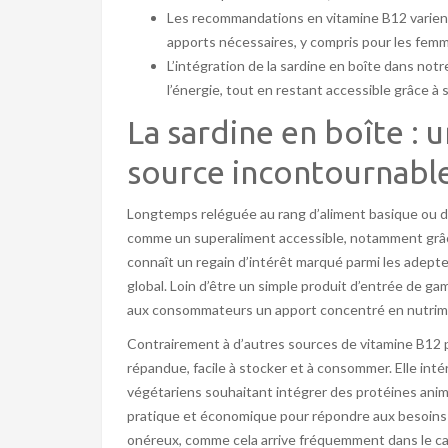
Les recommandations en vitamine B12 varient 
apports nécessaires, y compris pour les femm
L’intégration de la sardine en boîte dans not
l’énergie, tout en restant accessible grâce à 
La sardine en boîte :
source incontournabl
Longtemps reléguée au rang d’aliment basique ou de 
comme un superaliment accessible, notamment grâce
connaît un regain d’intérêt marqué parmi les adepte
global. Loin d’être un simple produit d’entrée de gam
aux consommateurs un apport concentré en nutrimen
Contrairement à d’autres sources de vitamine B12 p
répandue, facile à stocker et à consommer. Elle int
végétariens souhaitant intégrer des protéines anima
pratique et économique pour répondre aux besoins n
onéreux, comme cela arrive fréquemment dans le c