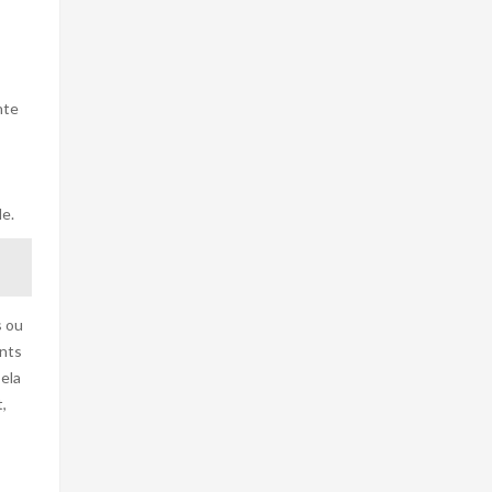
nte
le.
s ou
ents
Cela
,